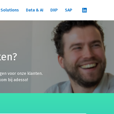
 Solutions
Data & AI
DXP
SAP
ten?
en voor onze klanten.

kom bij adesso!