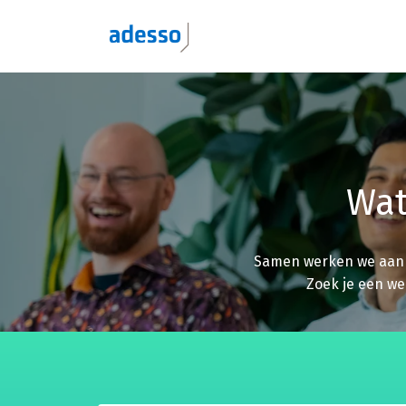
Overslaan
naar
Homepagina
content
Wat
Samen werken we aan u
Zoek je een we